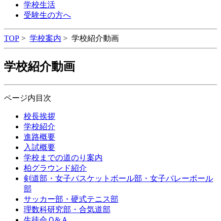
学校生活
受験生の方へ
TOP
>
学校案内
>
学校紹介動画
学校紹介動画
ページ内目次
校長挨拶
学校紹介
進路概要
入試概要
学校までの道のり案内
柏グラウンド紹介
剣道部・女子バスケットボール部・女子バレーボール
部
サッカー部・硬式テニス部
理数科研究部・合気道部
生徒会Ｑ&Ａ